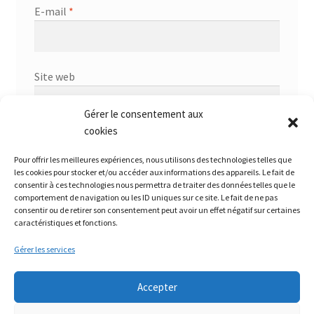
E-mail
*
Site web
Gérer le consentement aux
cookies
Pour offrir les meilleures expériences, nous utilisons des technologies telles que
les cookies pour stocker et/ou accéder aux informations des appareils. Le fait de
consentir à ces technologies nous permettra de traiter des données telles que le
comportement de navigation ou les ID uniques sur ce site. Le fait de ne pas
consentir ou de retirer son consentement peut avoir un effet négatif sur certaines
caractéristiques et fonctions.
Gérer les services
© La Boutique de LA MéCANIQUE - 3ème ESCADRE 2026
Accepter
Mentions légales et politique de confidentialité
Built